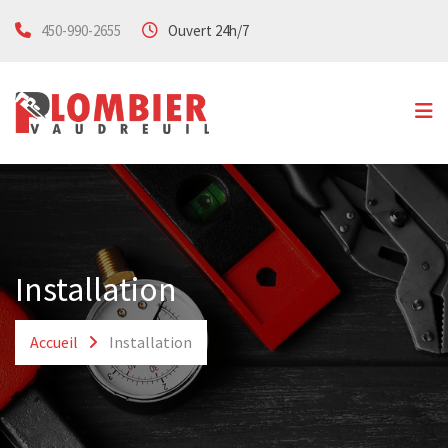
450-990-2655
Ouvert 24h/7
Accueil
Services
Spécialités
Urgence
Soumission
Contact
Installation
Accueil
Installation