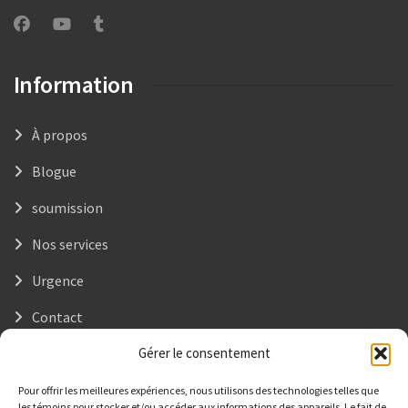
Information
À propos
Blogue
soumission
Nos services
Urgence
Contact
Gérer le consentement
NOUS JOINDRE
Pour offrir les meilleures expériences, nous utilisons des technologies telles que
les témoins pour stocker et/ou accéder aux informations des appareils. Le fait de