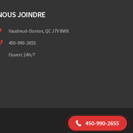
NOUS JOINDRE
Vaudreuil-Dorion, QC J7V 8W9.
450-990-2655
Ouvert 24h/7
(450) 990-2655
450-990-2655