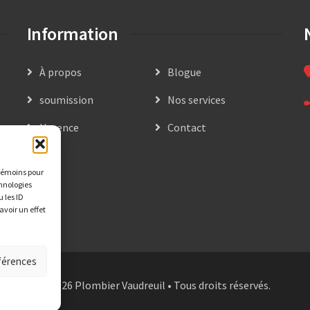
Information
À propos
Blogue
soumission
Nos services
Urgence
Contact
 témoins pour
chnologies
 les ID
avoir un effet
éférences
© 2026 Plombier Vaudreuil • Tous droits réservés.