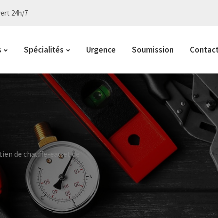
ert 24h/7
s
Spécialités
Urgence
Soumission
Contac
ien de chauffe-eau et de